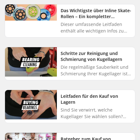
Rollschuhe. Wenn du weiterliest,
findest du die perfekten Sk...
Das Wichtigste über Inline Skate-
Rollen – Ein kompletter
Leitfaden
Dieser umfassende Leitfaden
enthält alle wichtigen Infos zu
Inline Skate-Rollen. Wir helfen dir
dabei, schnell eine Entscheidung
zu treffen, die zu de...
Schritte zur Reinigung und
Schmierung von Kugellagern
Die regelmäßige Sauberkeit und
Schmierung Ihrer Kugellager ist
für eine erstklassige Leistung
entscheidend. Dadurch wird
nicht nur die Lebensdauer und...
Leitfaden für den Kauf von
Lagern
Sind Sie verwirrt, welche
Kugellager Sie wählen sollen?
Dieser Leitfaden klärt die
wichtigsten Begriffe und Fakten
über Kugellager. Außerdem wird
Ratgeber zum Kauf von