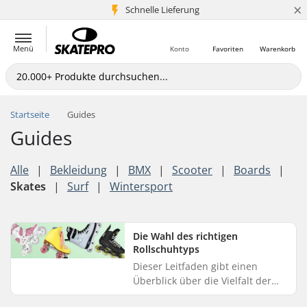
×
Schnelle Lieferung
5+ Mio. Kunden
Menü
Konto
Favoriten
Warenkorb
Startseite
Guides
Guides
Alle
|
Bekleidung
|
BMX
|
Scooter
|
Boards
|
Skates
|
Surf
|
Wintersport
Die Wahl des richtigen
Rollschuhtyps
Dieser Leitfaden gibt einen
Überblick über die Vielfalt der
verfügbaren Inline Skates und