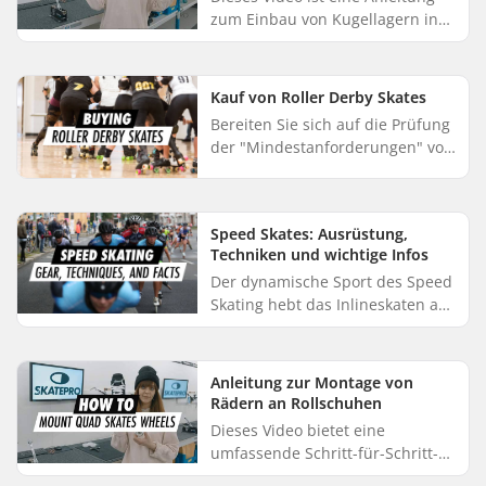
zum Einbau von Kugellagern in
Rollschuhrollen. Mit einem skate
tool sind Sie bestens gerüstet!
Anleitung zum Einbau vo...
Kauf von Roller Derby Skates
Bereiten Sie sich auf die Prüfung
der "Mindestanforderungen" vor?
Oder sind Sie auf der Suche nach
Ihrem ersten Paar Roller-Derby-
Skates? In jedem Fal...
Speed Skates: Ausrüstung,
Techniken und wichtige Infos
Der dynamische Sport des Speed
Skating hebt das Inlineskaten auf
ein neues Level und legt den
Fokus auf Schnelligkeit und
Ausdauer. Überlegst du, dich...
Anleitung zur Montage von
Rädern an Rollschuhen
Dieses Video bietet eine
umfassende Schritt-für-Schritt-
Anleitung für die Montage von