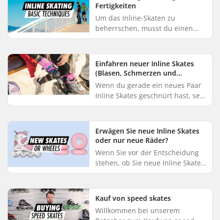
Fertigkeiten
Um das Inline-Skaten zu
beherrschen, musst du einen
sicheren Stand entwickeln,
lernen, effektiv zu stoppen,
geschmeidig zu drehen und zu
Einfahren neuer Inline Skates
wissen, wie d...
(Blasen, Schmerzen und
Probleme mit der Passform
Wenn du gerade ein neues Paar
vermeiden)
Inline Skates geschnürt hast, sei
es für den Fitness- oder den
Freizeitbereich, hat dieser
Leitfaden wichtige Tipps für ...
Erwägen Sie neue Inline Skates
oder nur neue Räder?
Wenn Sie vor der Entscheidung
stehen, ob Sie neue Inline Skates
kaufen oder nur die Rollen
austauschen sollen, sind Sie hier
genau richtig. Sind Ihre ...
Kauf von speed skates
Willkommen bei unserem