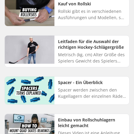
sicher einsetzt. In diesem Ar...
Kauf von Rollski
Rollski gibt es in verschiedenen
Ausführungen und Modellen, so
dass Sie zahlreiche Möglichkeiten
haben, die ideale Ausrüstung für
sich zu finden. Dies...
Leitfaden für die Auswahl der
richtigen Hockey-Schlägergröße
Metrisch (kg, cm) Alter Größe des
Spielers Gewicht des Spielers
Empfohlener Flex 7 - 13 130 - 155
30 - 50 30 - 55 11 - 14 150 - 165
45 - 55 45 - 65 11...
Spacer - Ein Überblick
Spacer werden zwischen den
Kugellagern der einzelnen Räder
eingesetzt und kommen bei
Skates, Scootern, Waveboards
und fast allen anderen Rädern
Einbau von Rollschuhlagern
zum Ei...
leicht gemacht
Dieses Video ist eine Anleitung