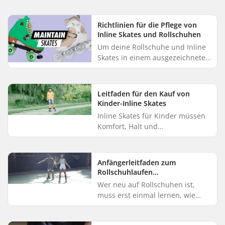
Erlebnis zu ermöglichen, haben
wir von SkatePro eine kurz...
Richtlinien für die Pflege von
Inline Skates und Rollschuhen
Um deine Rollschuhe und Inline
Skates in einem ausgezeichneten
Zustand zu halten, müssen
verschiedene Schritte in
unterschiedlichen Abständen
Leitfaden für den Kauf von
durchgef...
Kinder-Inline Skates
Inline Skates für Kinder müssen
Komfort, Halt und
Benutzerfreundlichkeit bieten.
Wenn du dich für hochwertige
Inline Skates entscheidest, steigt
Anfängerleitfaden zum
die W...
Rollschuhlaufen
(Grundtechniken)
Wer neu auf Rollschuhen ist,
muss erst einmal lernen, wie
man bremst, die Geschwindigkeit
kontrolliert und die Toe Stops