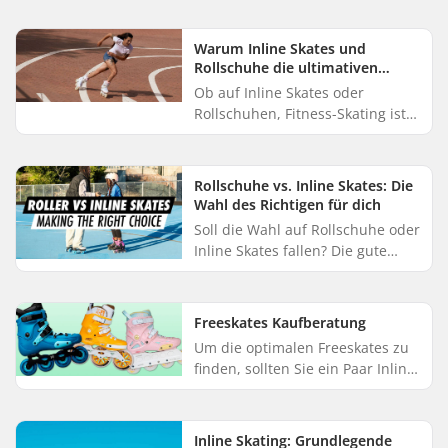
Kellen. Viele Kinderschlittschuhe
lassen sich in der Größe verste...
Warum Inline Skates und
Rollschuhe die ultimativen
Fitnessübungen sind
Ob auf Inline Skates oder
Rollschuhen, Fitness-Skating ist
eine spaßige und effektive
Methode zur Erhaltung der
körperlichen Fitness. Durch die
Rollschuhe vs. Inline Skates: Die
Kombin...
Wahl des Richtigen für dich
Soll die Wahl auf Rollschuhe oder
Inline Skates fallen? Die gute
Nachricht ist, dass du nichts
falsch machen kannst. Sowohl für
Anfänger als auch für ...
Freeskates Kaufberatung
Um die optimalen Freeskates zu
finden, sollten Sie ein Paar Inline
Skates wählen, das auf Ihren
Skating-Stil und das von Ihnen
häufig genutzte Terrain...
Inline Skating: Grundlegende