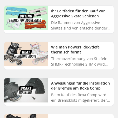
Rollen an Rollschuhen. Egal, ob
Sie die Rollen Ihrer Rollschuhe ...
Ihr Leitfaden für den Kauf von
Aggressive Skate Schienen
Die Rahmen von Aggressive
Skates sind von entscheidender
Bedeutung für Ihr Setup und
sorgen für die nötige Stabilität
der Rollen und die Grind-
Wie man Powerslide-Stiefel
Perform...
thermisch formt
Thermoverformung von Stiefeln
SHMR-Technologie SHMR wird
auch als Super Heat Mouldable
Resinbezeichnet und kommt in
modernen Rennschuhen zum
Anweisungen für die Installation
Einsatz. ...
der Bremse am Roxa Comp
Beim Kauf des Roxa Comp wird
ein Bremsklotz mitgeliefert, der
einfach zu montieren ist.
Benötigtes Werkzeug: 2
Inbuswerkzeuge oder Skate-Tool.