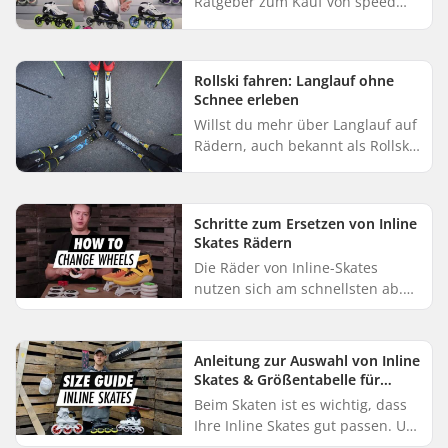
Ratgeber zum Kauf von speed
skates, in dem wir uns mit der
Rollengröße, den Kugellagern,
den Schuhen und den Rahmen
Rollski fahren: Langlauf ohne
befassen. D...
Schnee erleben
Willst du mehr über Langlauf auf
Rädern, auch bekannt als Rollski,
erfahren? Hier erfährst du, wie
der Sport funktioniert, welche
Techniken es gibt un...
Schritte zum Ersetzen von Inline
Skates Rädern
Die Räder von Inline-Skates
nutzen sich am schnellsten ab.
Wenn Sie sie austauschen,
können Sie in der Regel das
Gefühl eines neuen Rollschuhs
Anleitung zur Auswahl von Inline
wiederh...
Skates & Größentabelle für
Schlittschuhe
Beim Skaten ist es wichtig, dass
Ihre Inline Skates gut passen. Um
Ihnen ein optimales Skate-