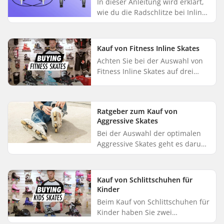
In dieser Anleitung wird erklärt,
wie du die Radschlitze bei Inline
Skates mit 3 oder 4 Rädern
anpassen kannst. Die vorderen
und hinteren Räder nutzen...
Kauf von Fitness Inline Skates
Achten Sie bei der Auswahl von
Fitness Inline Skates auf drei
wichtige Faktoren: Wählen Sie
etwa eine europäische Größe
oder eine halbe britische Größ...
Ratgeber zum Kauf von
Aggressive Skates
Bei der Auswahl der optimalen
Aggressive Skates geht es darum,
deine persönlichen Vorlieben
und die Eigenschaften, die du dir
von ihnen wünschst, zu v...
Kauf von Schlittschuhen für
Kinder
Beim Kauf von Schlittschuhen für
Kinder haben Sie zwei
Möglichkeiten: Rollschuhe und