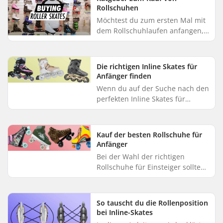
erlä...
Rollschuhen
Möchtest du zum ersten Mal mit
dem Rollschuhlaufen anfangen,
oder suchst du vielleicht nach
einem neuen Paar Rollschuhe?
Dieser Leitfaden soll dir dab...
Die richtigen Inline Skates für
Anfänger finden
Wenn du auf der Suche nach den
perfekten Inline Skates für
Anfänger bist, ist es wichtig, ein
Paar zu wählen, das Komfort und
Stabilität gewährleistet...
Kauf der besten Rollschuhe für
Anfänger
Bei der Wahl der richtigen
Rollschuhe für Einsteiger sollte
man auf Komfort und Stabilität
achten, damit das Skaten Spaß
macht. Dieser Ratgeber soll I...
So tauscht du die Rollenposition
bei Inline-Skates