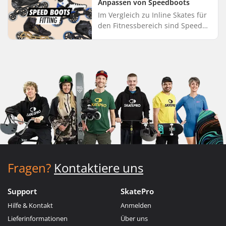
Anpassen von Speedboots
Der Bre...
Im Vergleich zu Inline Skates für
den Fitnessbereich sind Speed
Boots kompakter und stärker
gepolstert. Sie schmiegen sich
enger an den Fuß an, was di...
Fragen?
Kontaktiere uns
Support
SkatePro
Hilfe & Kontakt
Anmelden
Lieferinformationen
Über uns