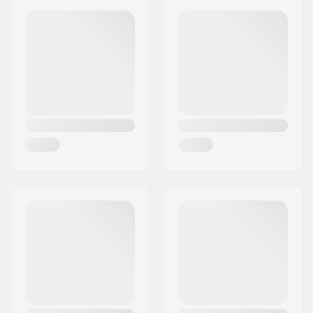
Postleitzahl:
8382
Ort:
Hinnerup
Land:
Dänemark