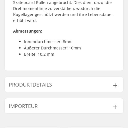
Skateboard Rollen angebracht. Dies dient dazu, die
Drehmomentlinie zu verstärken, wodurch die
Kugellager geschützt werden und ihre Lebensdauer
erhöht wird.
Abmessungen:
Innendurchmesser: 8mm
Äußerer Durchmesser: 10mm
Breite: 10,2 mm
PRODUKTDETAILS
Kugellagertyp:
Spacer
IMPORTEUR
Spacer:
Inklusive
Anzahl pro Packung:
1
Name:
Centrano ApS
Kugellager Größe:
608
Adresse:
Omega 6