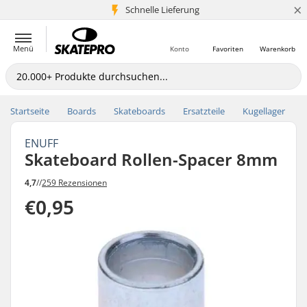
×
Schnelle Lieferung
5+ Mio. Kunden
Menü
Konto
Favoriten
Warenkorb
Startseite
Boards
Skateboards
Ersatzteile
Kugellager
ENUFF
Skateboard Rollen-Spacer 8mm
4,7
//
259 Rezensionen
€0,95