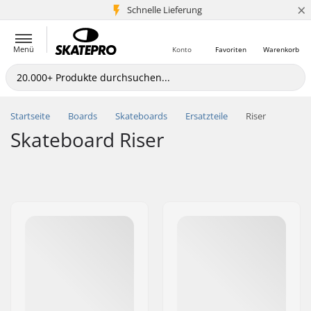
×
Schnelle Lieferung
5+ Mio. Kunden
Menü
Konto
Favoriten
Warenkorb
Startseite
Boards
Skateboards
Ersatzteile
Riser
Skateboard Riser