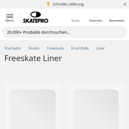
×
Schnelle Lieferung
5+ Mio. Kunden
Menü
Konto
Favoriten
Warenkorb
Startseite
Skates
Freeskate
Ersatzteile
Liner
Freeskate Liner