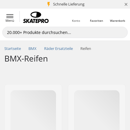
×
Schnelle Lieferung
5+ Mio. Kunden
Menü
Konto
Favoriten
Warenkorb
Startseite
BMX
Räder Ersatzteile
Reifen
BMX-Reifen