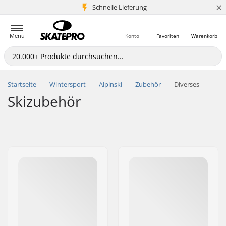
×
Schnelle Lieferung
5+ Mio. Kunden
Menü
Konto
Favoriten
Warenkorb
Startseite
Wintersport
Alpinski
Zubehör
Diverses
Skizubehör