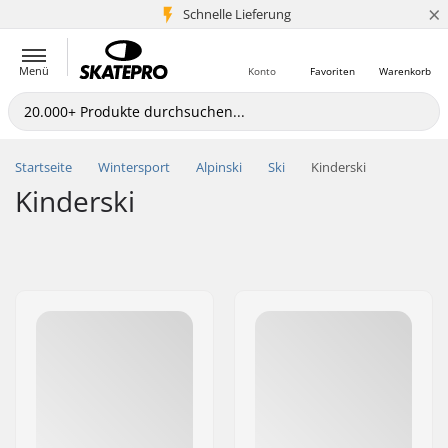
×
Schnelle Lieferung
5+ Mio. Kunden
Menü
Konto
Favoriten
Warenkorb
Startseite
Wintersport
Alpinski
Ski
Kinderski
Kinderski