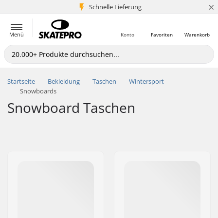
×
Schnelle Lieferung
5+ Mio. Kunden
Menü
Konto
Favoriten
Warenkorb
Startseite
Bekleidung
Taschen
Wintersport
Snowboards
Snowboard Taschen