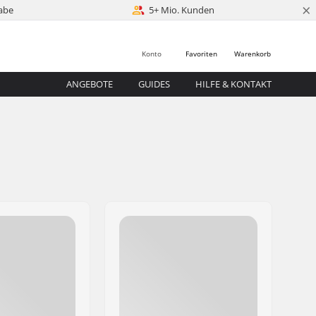
×
abe
5+ Mio. Kunden
Konto
Favoriten
Warenkorb
ANGEBOTE
GUIDES
HILFE & KONTAKT