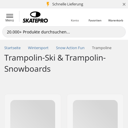
×
Schnelle Lieferung
5+ Mio. Kunden
Menü
Konto
Favoriten
Warenkorb
Startseite
Wintersport
Snow Action Fun
Trampoline
Trampolin-Ski & Trampolin-
Snowboards