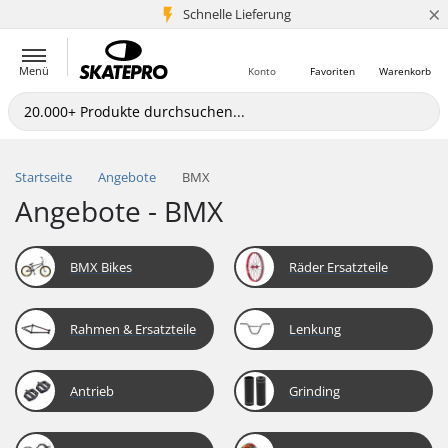
×
Schnelle Lieferung
5+ Mio. Kunden
Menü
Konto
Favoriten
Warenkorb
Startseite
Angebote
BMX
Angebote - BMX
BMX Bikes
Räder Ersatzteile
Rahmen & Ersatzteile
Lenkung
Antrieb
Grinding