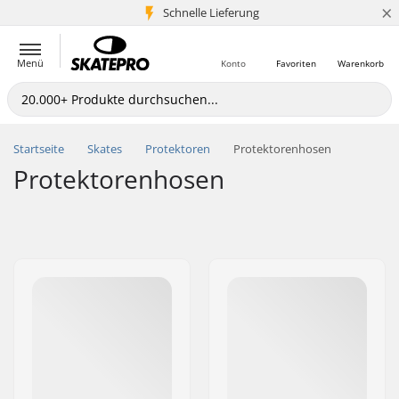
×
Schnelle Lieferung
5+ Mio. Kunden
Menü
Konto
Favoriten
Warenkorb
Startseite
Skates
Protektoren
Protektorenhosen
Protektorenhosen