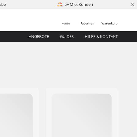
×
abe
5+ Mio. Kunden
Konto
Favoriten
Warenkorb
ANGEBOTE
GUIDES
HILFE & KONTAKT