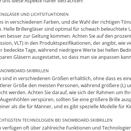
e uns diese Aspekte näher betrachten!
ENGLÄSER UND LICHTSITUATIONEN
t es in verschiedenen Farben, und die Wahl der richtigen 
b. Helle Brillengläser sind optimal für schwach beleuchtet
 besser zur Geltung kommen. Achten Sie auf den prozentual
ission, VLT) in den Produktspezifikationen, der angibt, wie 
ür bedeckte Tage, während niedrigere Werte bei hellen Bedin
baren Gläsern ausgestattet, so dass man sie anpassen kan
 SNOWBOARD-SKIBRILLEN
 sind in verschiedenen Größen erhältlich, ohne dass es eine 
ttlerer Größe den meisten Personen, während größere (L) u
cht werden. Achten Sie darauf, wie sich der Rahmen um Ihr
Augenhöhlen verspüren, sollten Sie eine größere Brille aus
einer als die für Männer, und es gibt spezielle Modelle für K
ICHTIGSTEN TECHNOLOGIEN BEI SNOWBOARD-SKIBRILLEN
 verfügen oft über zahlreiche Funktionen und Technologien.