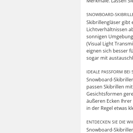
Merkmale. Lassen Si
SNOWBOARD-SKIBRILL
Skibrillengläser gib
Lichtverhältnissen a
sonnigen Umgebungen
(Visual Light Transm
eignen sich besser f
sogar mit austausch
IDEALE PASSFORM BEI
Snowboard-Skibrillen
passen Skibrillen mi
Gesichtsformen gere
äußeren Ecken Ihrer 
in der Regel etwas kl
ENTDECKEN SIE DIE W
Snowboard-Skibrillen