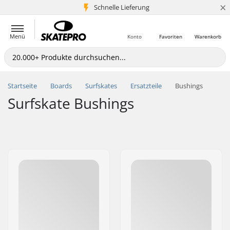
×
Schnelle Lieferung
5+ Mio. Kunden
Menü
Konto
Favoriten
Warenkorb
Startseite
Boards
Surfskates
Ersatzteile
Bushings
Surfskate Bushings