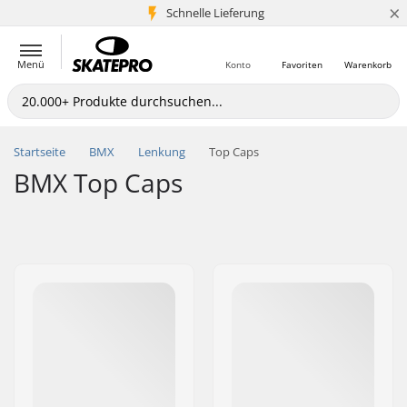
×
Schnelle Lieferung
5+ Mio. Kunden
Menü
Konto
Favoriten
Warenkorb
Startseite
BMX
Lenkung
Top Caps
BMX Top Caps