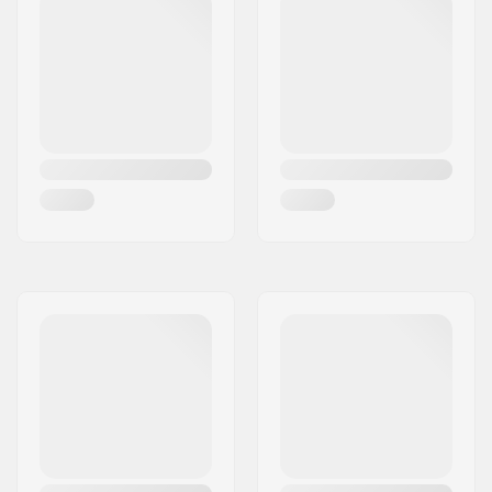
Lenker-Breite:
25" (63.5cm)
Backsweep:
Ja
Vorbau(Stem)-
Top load
Type/Länge:
Headset-Typ:
Integrated 1 1/8"
Gyro kompatibel:
Nein
Kurbel-Länge/-Art:
152mm, Gegossen
Kurbel-Material:
Hi-Ten-Stahl
Tretlager (Bottom
Amerikanisch (AMER)
Bracket):
Pedale:
Plastic
Speichenanzahl:
36
Kettentyp:
Single speed
Zusammenbau:
Teilweise
zusammengebaut