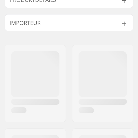
Reifen-Durchmesser:
18"
IMPORTEUR
Rahmen-
18" (45.7cm)
Oberrohrlänge:
Name:
Centrano ApS
Lenker-Höhe:
7.5" (19.1cm)
Adresse:
Omega 6
Nabe:
Kassette
Postleitzahl:
8382
BMX-Bremse
U-Bremse (hinten)
Ort:
Hinnerup
inkludiert:
Land:
Dänemark
Level:
Anfänger, Geübt
Gewicht:
10.6kg
Rahmen-Material:
Hi-ten steel
Sattelklemme:
Integrated
Sattel:
Rail
Reifenbreite:
1.75", 2.1"
Pegs:
Nicht enthalten
Lenker-Design:
Two-piece