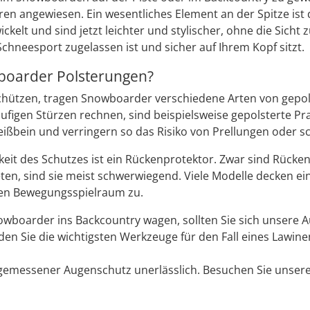
oren angewiesen. Ein wesentliches Element an der Spitze i
ckelt und sind jetzt leichter und stylischer, ohne die Sicht 
Schneesport zugelassen ist und sicher auf Ihrem Kopf sitzt.
oarder Polsterungen?
hützen, tragen Snowboarder verschiedene Arten von gepol
häufigen Stürzen rechnen, sind beispielsweise gepolsterte P
eißbein und verringern so das Risiko von Prellungen oder 
keit des Schutzes ist ein Rückenprotektor. Zwar sind Rücke
ten, sind sie meist schwerwiegend. Viele Modelle decken e
en Bewegungsspielraum zu.
nowboarder ins Backcountry wagen, sollten Sie sich unsere 
den Sie die wichtigsten Werkzeuge für den Fall eines Lawin
gemessener Augenschutz unerlässlich. Besuchen Sie unser