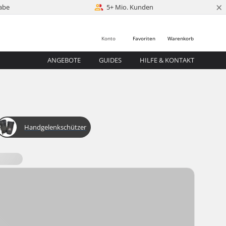
×
abe
5+ Mio. Kunden
Konto
Favoriten
Warenkorb
ANGEBOTE
GUIDES
HILFE & KONTAKT
Handgelenkschützer