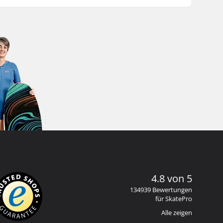
4.8 von 5
134939 Bewertungen
für SkatePro
Alle zeigen