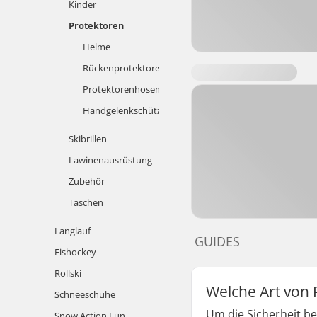
Kinder
Protektoren
Helme
Rückenprotektoren
Protektorenhosen
Handgelenkschützer
Skibrillen
Lawinenausrüstung
Zubehör
Taschen
Langlauf
GUIDES
Eishockey
Rollski
Welche Art von
Schneeschuhe
Um die Sicherheit b
Snow Action Fun