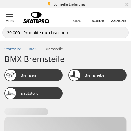
×
Schnelle Lieferung
5+ Mio. Kunden
Menü
Konto
Favoriten
Warenkorb
Startseite
BMX
Bremsteile
BMX Bremsteile
Bremsen
Bremshebel
Ersatzteile