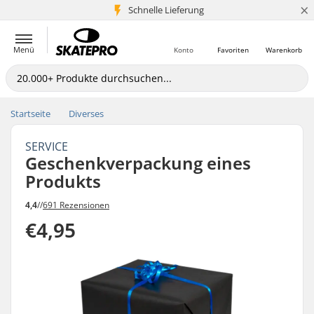
×
Schnelle Lieferung
5+ Mio. Kunden
Menü
Konto
Favoriten
Warenkorb
Startseite
Diverses
SERVICE
Geschenkverpackung eines
Produkts
4,4
//
691 Rezensionen
€4,95