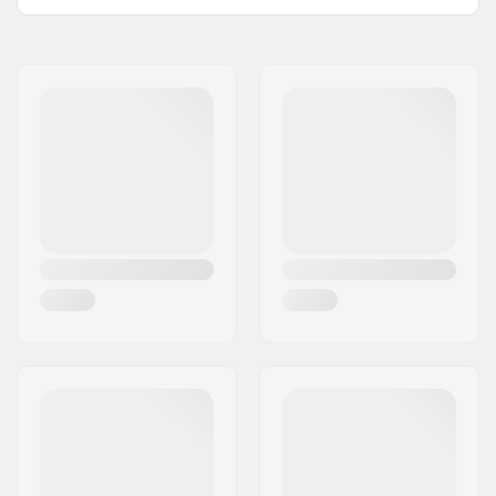
Name:
SkatePro
Adresse:
Omega 6
Postleitzahl:
8382
Ort:
Hinnerup
Land:
Dänemark