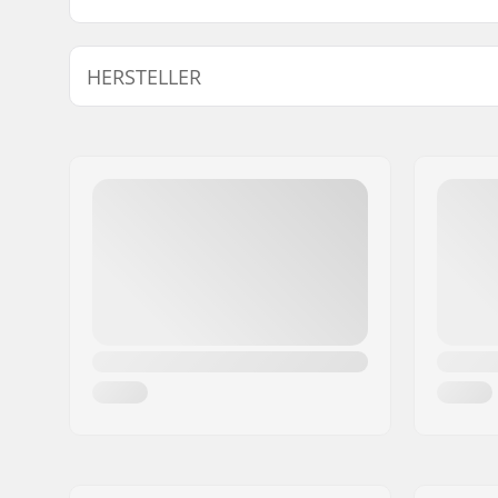
HERSTELLER
Name:
TEMPISH s.r.o.
Adresse:
Bratrí Wolfu 495/16
Postleitzahl:
779 00
Ort:
Olomouc
Land:
Tschechien