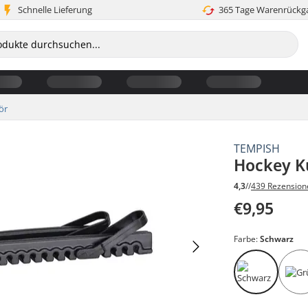
Schnelle Lieferung
365 Tage Warenrückg
ör
TEMPISH
Hockey K
4,3
//
439 Rezension
€9,95
Farbe:
Schwarz