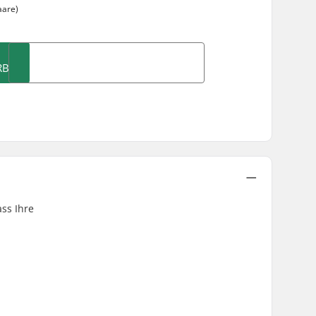
aare)
RB
ss Ihre