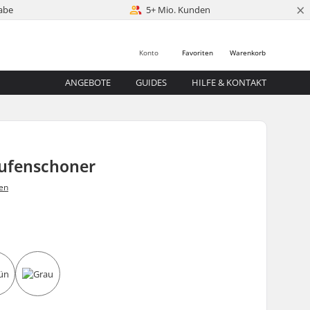
×
abe
5+ Mio. Kunden
Konto
Favoriten
Warenkorb
ANGEBOTE
GUIDES
HILFE & KONTAKT
ufenschoner
en