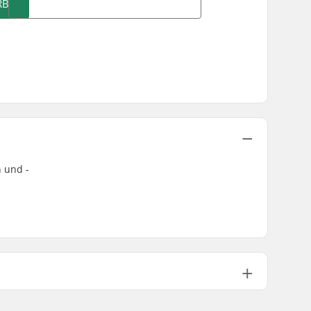
RB
n und -