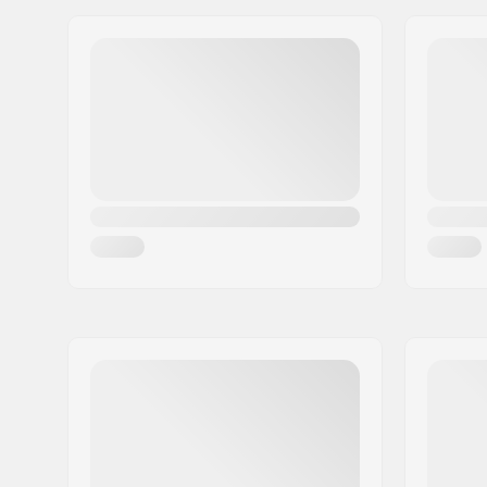
Adresse:
Omega 6
Postleitzahl:
8382
Ort:
Hinnerup
Land:
Dänemark