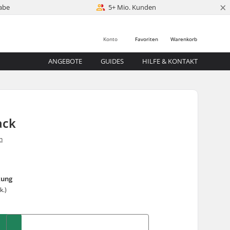
×
abe
5+ Mio. Kunden
Konto
Favoriten
Warenkorb
ANGEBOTE
GUIDES
HILFE & KONTAKT
ack
n
kung
k.)