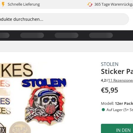
Schnelle Lieferung
365 Tage Warenrückg
STOLEN
Sticker P
4,2
//
11 Rezensione
€5,95
Modell:
12er Pac
Auf Lager (5+ St
IN DEN