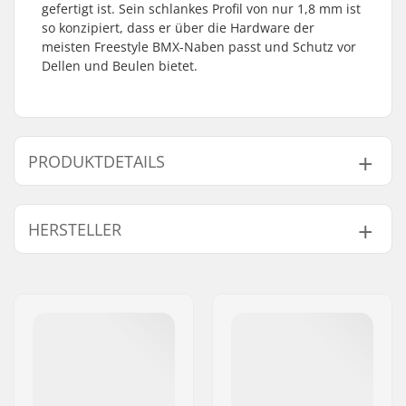
gefertigt ist. Sein schlankes Profil von nur 1,8 mm ist
so konzipiert, dass er über die Hardware der
meisten Freestyle BMX-Naben passt und Schutz vor
Dellen und Beulen bietet.
PRODUKTDETAILS
Achsen-Durchmesser:
14mm
HERSTELLER
Driver-Seite:
Driver Side
Gewicht:
96g
Name:
We Make Things GmbH
Adresse:
RICHARD-BYRD-STR. 12
Postleitzahl:
50829
Ort:
Köln
Land:
Deutschland