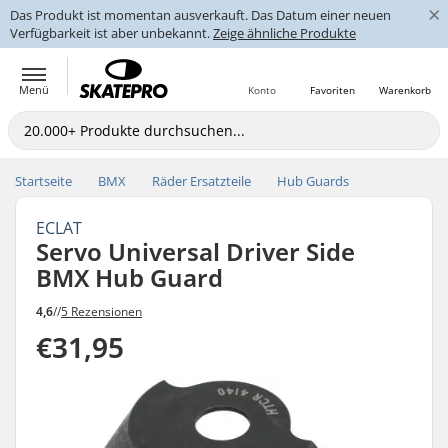
×
Das Produkt ist momentan ausverkauft. Das Datum einer neuen
Verfügbarkeit ist aber unbekannt.
Zeige ähnliche Produkte
Menü
Konto
Favoriten
Warenkorb
Startseite
BMX
Räder Ersatzteile
Hub Guards
ECLAT
Servo Universal Driver Side
BMX Hub Guard
4,6
//
5 Rezensionen
€31,95