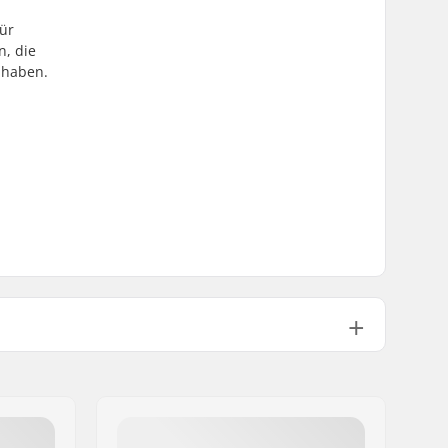
für
n, die
 haben.