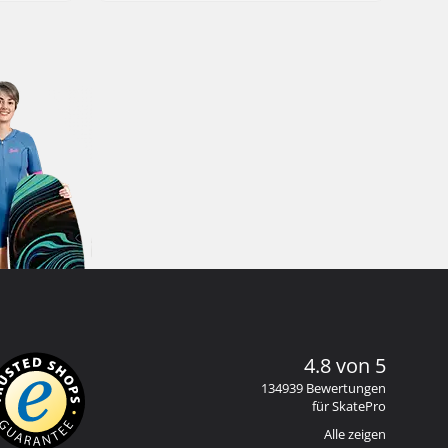
4.8 von 5
134939 Bewertungen
für SkatePro
Alle zeigen