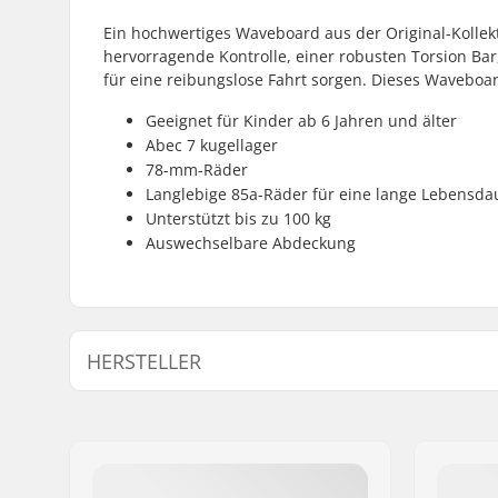
Ein hochwertiges Waveboard aus der Original-Kollek
hervorragende Kontrolle, einer robusten Torsion Bar
für eine reibungslose Fahrt sorgen. Dieses Waveboar
Geeignet für Kinder ab 6 Jahren und älter
Abec 7 kugellager
78-mm-Räder
Langlebige 85a-Räder für eine lange Lebensda
Unterstützt bis zu 100 kg
Auswechselbare Abdeckung
HERSTELLER
Name:
JustSupreme ApS
Adresse:
Ydervang 5
Postleitzahl:
4300