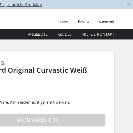
×
Zeige ähnliche Produkte
Konto
Favoriten
Warenkorb
ANGEBOTE
GUIDES
HILFE & KONTAKT
NG
d Original Curvastic Weiß
n
are. Kann leider nicht geliefert werden.
IN DEN WARENKORB