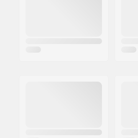
Ort:
Holbæk
Land:
Dänemark