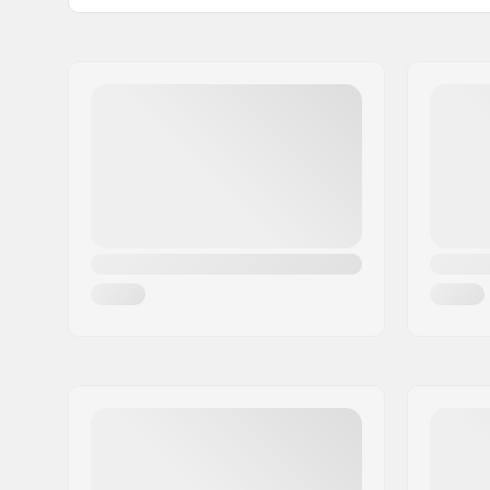
Name:
We Make Things GmbH
Adresse:
RICHARD-BYRD-STR. 12
Postleitzahl:
50829
Ort:
Köln
Land:
Deutschland