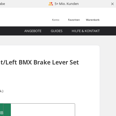
×
abe
5+ Mio. Kunden
Konto
Favoriten
Warenkorb
ANGEBOTE
GUIDES
HILFE & KONTAKT
t/Left BMX Brake Lever Set
k.)
RB