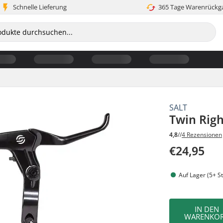
Schnelle Lieferung
365 Tage Warenrückg
SALT
Twin Righ
4,8
//
4 Rezensionen
€24,95
Auf Lager (5+ St
IN DEN
WARENKO