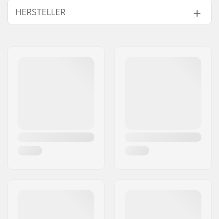
HERSTELLER
Kugellagertyp:
Semi-sealed
Schmiermittel:
Öl
Name:
JustSupreme ApS
Spacer:
Nicht enthalten
Adresse:
Ydervang 5
Anzahl pro Packung:
8
Postleitzahl:
4300
Gummischild:
Ja
Ort:
Holbæk
Land:
Dänemark