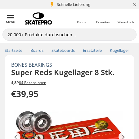
×
Schnelle Lieferung
5+ Mio. Kunden
Menü
Konto
Favoriten
Warenkorb
Startseite
Boards
Skateboards
Ersatzteile
Kugellager
BONES BEARINGS
Super Reds Kugellager 8 Stk.
4,8
//
84 Rezensionen
€39,95