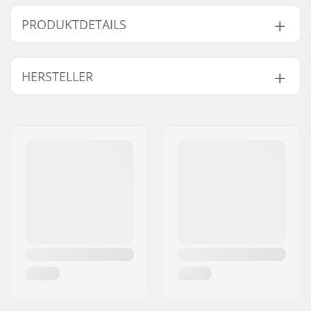
PRODUKTDETAILS
Kugellager-Präzision:
Nicht angegeben
HERSTELLER
Kugellagertyp:
Semi-sealed
Schmiermittel:
Schmierfett
Name:
JustSupreme ApS
Spacer:
Eingebaut
Adresse:
Ydervang 5
Anzahl pro Packung:
8
Postleitzahl:
4300
Gummischild:
Ja
Ort:
Holbæk
Land:
Dänemark