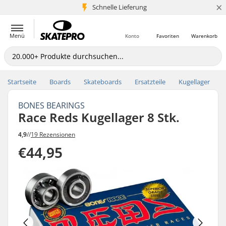
×
Schnelle Lieferung
5+ Mio. Kunden
Menü
Konto
Favoriten
Warenkorb
Startseite
Boards
Skateboards
Ersatzteile
Kugellager
BONES BEARINGS
Race Reds Kugellager 8 Stk.
4,9
//
19 Rezensionen
€44,95