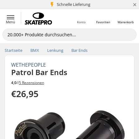
×
Schnelle Lieferung
5+ Mio. Kunden
Menü
Konto
Favoriten
Warenkorb
Startseite
BMX
Lenkung
Bar Ends
WETHEPEOPLE
Patrol Bar Ends
4,0
//
5 Rezensionen
€26,95