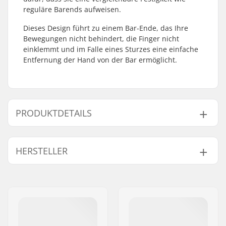
reguläre Barends aufweisen.
Dieses Design führt zu einem Bar-Ende, das Ihre
Bewegungen nicht behindert, die Finger nicht
einklemmt und im Falle eines Sturzes eine einfache
Entfernung der Hand von der Bar ermöglicht.
PRODUKTDETAILS
Kompatibel mit
Stahl
HERSTELLER
Lenker/Griffe:
Name:
We Make Things GmbH
Adresse:
RICHARD-BYRD-STR. 12
Postleitzahl:
50829
Ort:
Köln