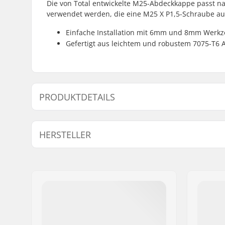
Die von Total entwickelte M25-Abdeckkappe passt na
verwendet werden, die eine M25 X P1,5-Schraube a
Einfache Installation mit 6mm und 8mm Werk
Gefertigt aus leichtem und robustem 7075-T6
PRODUKTDETAILS
Forkgewinde:
M25
HERSTELLER
Name:
TRAFFIC GmbH
Adresse:
Richard-Byrd-Str.12
Postleitzahl:
50829
Ort:
Köln
Land:
Deutschland