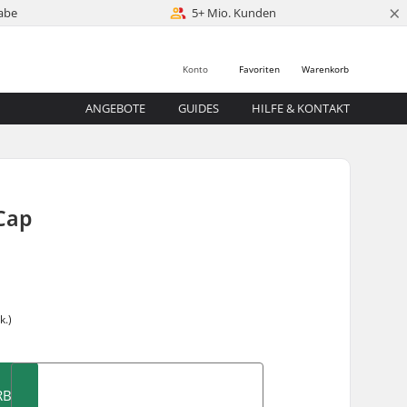
×
abe
5+ Mio. Kunden
Konto
Favoriten
Warenkorb
ANGEBOTE
GUIDES
HILFE & KONTAKT
Cap
k.)
RB