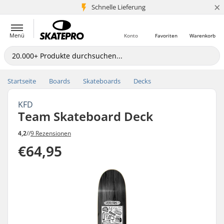
×
Schnelle Lieferung
5+ Mio. Kunden
Menü
Konto
Favoriten
Warenkorb
Startseite
Boards
Skateboards
Decks
KFD
Team Skateboard Deck
4,2
//
9 Rezensionen
€64,95