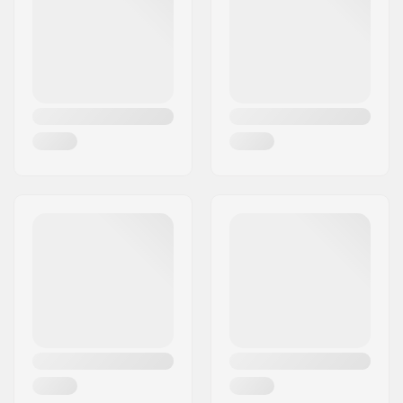
Ort:
Copenhagen
Land:
Dänemark