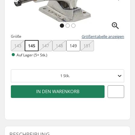
Größe
Größentabelle anzeigen
143
145
147
148
149
151
Auf Lager (5+ Stk.)
1
Stk.
IN DEN WARENKORB
BESCHREIBUNG