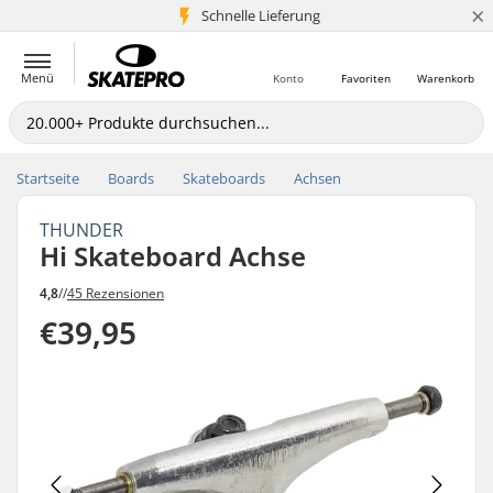
×
Schnelle Lieferung
5+ Mio. Kunden
Menü
Konto
Favoriten
Warenkorb
Startseite
Boards
Skateboards
Achsen
THUNDER
Hi Skateboard Achse
4,8
//
45 Rezensionen
€39,95