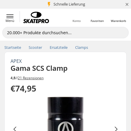
×
Schnelle Lieferung
5+ Mio. Kunden
Menü
Konto
Favoriten
Warenkorb
Startseite
Scooter
Ersatzteile
Clamps
APEX
Gama SCS Clamp
4,8
//
21 Rezensionen
€74,95