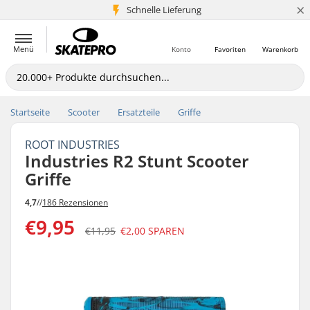
×
Schnelle Lieferung
5+ Mio. Kunden
Menü
Konto
Favoriten
Warenkorb
Startseite
Scooter
Ersatzteile
Griffe
ROOT INDUSTRIES
Industries R2 Stunt Scooter
Griffe
4,7
//
186 Rezensionen
€9,95
€11,95
€2,00
SPAREN