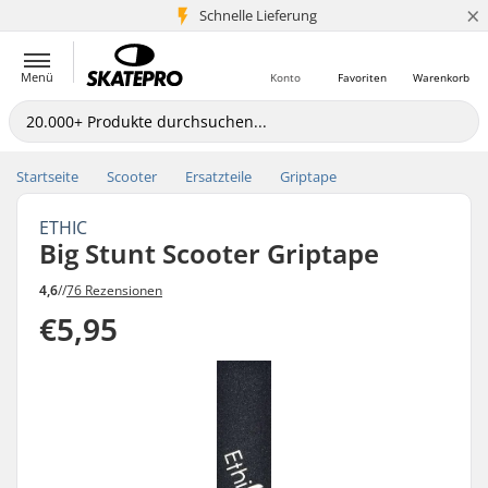
×
Schnelle Lieferung
5+ Mio. Kunden
Menü
Konto
Favoriten
Warenkorb
Startseite
Scooter
Ersatzteile
Griptape
ETHIC
Big Stunt Scooter Griptape
4,6
//
76 Rezensionen
€5,95