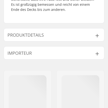
Es ist großzügig bemessen und reicht von einem
Ende des Decks bis zum anderen.
PRODUKTDETAILS
Length:
54cm (21.3")
IMPORTEUR
Width:
15cm (5.9")
Gewicht:
10g
Name:
Centrano ApS
Adresse:
Omega 6
Postleitzahl:
8382
Ort:
Hinnerup
Land:
Dänemark