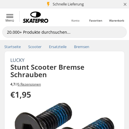
×
Schnelle Lieferung
5+ Mio. Kunden
Menü
Konto
Favoriten
Warenkorb
Startseite
Scooter
Ersatzteile
Bremsen
LUCKY
Stunt Scooter Bremse
Schrauben
4,7
//
6 Rezensionen
€1,95