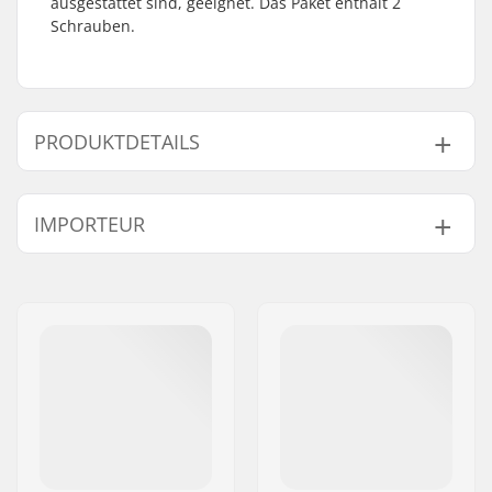
ausgestattet sind, geeignet. Das Paket enthält 2
Schrauben.
PRODUKTDETAILS
Bremsen-Typ:
Flex Fender
IMPORTEUR
Name:
Centrano ApS
Adresse:
Omega 6
Postleitzahl:
8382
Ort:
Hinnerup
Land:
Dänemark