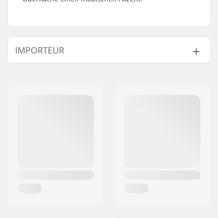
IMPORTEUR
Name:
Centrano ApS
Adresse:
Omega 6
Postleitzahl:
8382
Ort:
Hinnerup
Land:
Dänemark