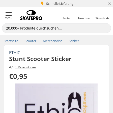
×
Schnelle Lieferung
5+ Mio. Kunden
Menü
Konto
Favoriten
Warenkorb
Startseite
Scooter
Merchandise
Sticker
ETHIC
Stunt Scooter Sticker
4,6
//
5 Rezensionen
€0,95