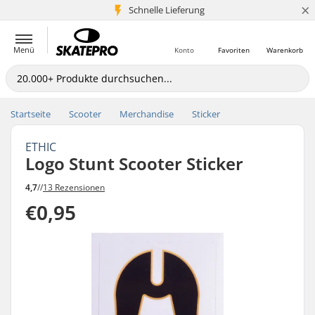
×
Schnelle Lieferung
5+ Mio. Kunden
Menü
Konto
Favoriten
Warenkorb
Startseite
Scooter
Merchandise
Sticker
ETHIC
Logo Stunt Scooter Sticker
4,7
//
13 Rezensionen
€0,95