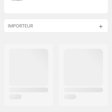
IMPORTEUR
Name:
Centrano ApS
Adresse:
Omega 6
Postleitzahl:
8382
Ort:
Hinnerup
Land:
Dänemark