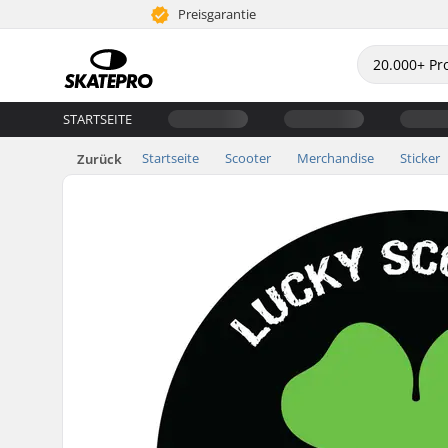
Preisgarantie
STARTSEITE
Startseite
Scooter
Merchandise
Sticker
Zurück