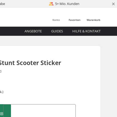
×
abe
5+ Mio. Kunden
Konto
Favoriten
Warenkorb
ANGEBOTE
GUIDES
HILFE & KONTAKT
Stunt Scooter Sticker
n
k.)
RB