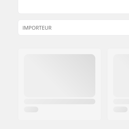
IMPORTEUR
Name:
Centrano ApS
Adresse:
Omega 6
Postleitzahl:
8382
Ort:
Hinnerup
Land:
Dänemark