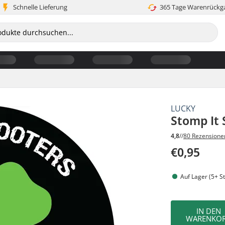
Schnelle Lieferung
365 Tage Warenrückg
LUCKY
Stomp It 
4,8
//
80 Rezensione
€0,95
Auf Lager (5+ St
IN DEN
WARENKO