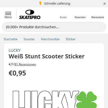
×
Schnelle Lieferung
5+ Mio. Kunden
Menü
Konto
Favoriten
Warenkorb
Startseite
Scooter
Merchandise
Sticker
LUCKY
Weiß Stunt Scooter Sticker
4,7
//
81 Rezensionen
€0,95