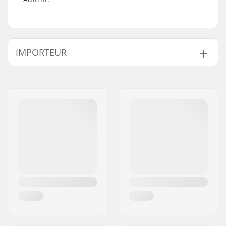
IMPORTEUR
Name:
Centrano ApS
Adresse:
Omega 6
Postleitzahl:
8382
Ort:
Hinnerup
Land:
Dänemark