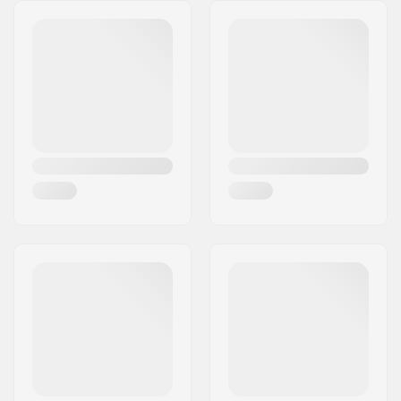
Adresse:
Naverland 8
Postleitzahl:
2600
Ort:
Glostrup
Land:
Dänemark