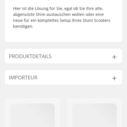
Hier ist die Lösung für Sie, egal ob Sie Ihre alte,
abgenutzte Shim austauschen wollen oder eine
neue für ein komplettes Setup Ihres Stunt Scooters
benötigen.
PRODUKTDETAILS
Compression-Typ:
IHC
IMPORTEUR
Lenker-
28mm
Innendurchmesser:
Name:
Centrano ApS
Starnut:
Nicht enthalten
Adresse:
Omega 6
Compression-
Nicht enthalten
Postleitzahl:
8382
Schraube:
Ort:
Hinnerup
Shimlänge:
60mm, 70mm, 80mm
Land:
Dänemark