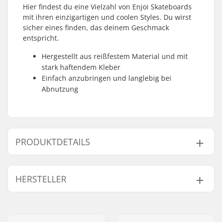
Hier findest du eine Vielzahl von Enjoi Skateboards
mit ihren einzigartigen und coolen Styles. Du wirst
sicher eines finden, das deinem Geschmack
entspricht.
Hergestellt aus reißfestem Material und mit
stark haftendem Kleber
Einfach anzubringen und langlebig bei
Abnutzung
PRODUKTDETAILS
Length:
83.8cm (33")
HERSTELLER
Width:
22.9cm (9")
Name:
Emporium A/S
Adresse:
Rolighedsvej 20, 1958