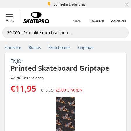
×
Schnelle Lieferung
5+ Mio. Kunden
Menü
Konto
Favoriten
Warenkorb
Startseite
Boards
Skateboards
Griptape
ENJOI
Printed Skateboard Griptape
4,8
//
47 Rezensionen
€11,95
€16,95
€5,00
SPAREN