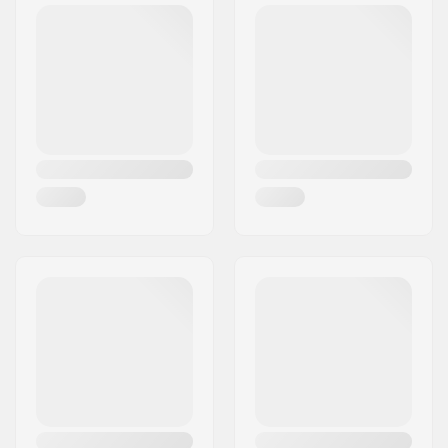
Frederiksberg C
Postleitzahl:
1958
Ort:
Copenhagen
Land:
Dänemark