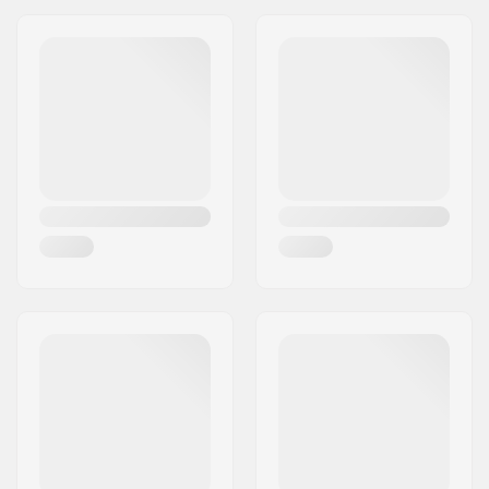
Adresse:
Gårdsvägen 13
Postleitzahl:
SE-16970
Ort:
Solna
Land:
Schweden