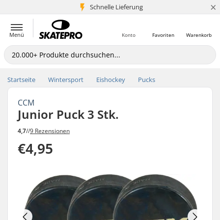
×
Schnelle Lieferung
5+ Mio. Kunden
Menü
Konto
Favoriten
Warenkorb
Startseite
Wintersport
Eishockey
Pucks
CCM
Junior Puck 3 Stk.
4,7
//
9 Rezensionen
€4,95