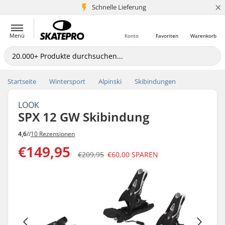
×
Schnelle Lieferung
5+ Mio. Kunden
Menü
Konto
Favoriten
Warenkorb
Startseite
Wintersport
Alpinski
Skibindungen
LOOK
SPX 12 GW Skibindung
4,6
//
10 Rezensionen
€149,95
€209,95
€60,00
SPAREN