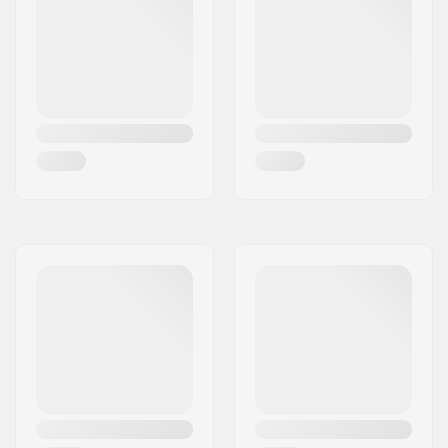
Release
,
Rolling
Control
,
Full Action
Toe Piece