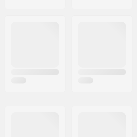
Wasserskifahren, All-
round, Foil Winging
Reißverschlusssystem:
Back Zip
Wassertemperatur:
5-10 °C
Neoprenanzug-Typ:
Fullsuit
Geschlecht:
Herren