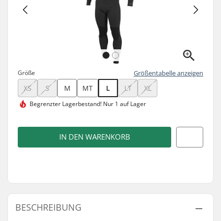
Größe
Größentabelle anzeigen
XS
S
M
MT
L
LT
XL
Begrenzter Lagerbestand!
Nur 1 auf Lager
IN DEN WARENKORB
BESCHREIBUNG