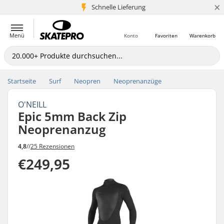
×
Schnelle Lieferung
5+ Mio. Kunden
Menü
Konto
Favoriten
Warenkorb
Startseite
Surf
Neopren
Neoprenanzüge
O'NEILL
Epic 5mm Back Zip
Neoprenanzug
4,8
//
25 Rezensionen
€249,95