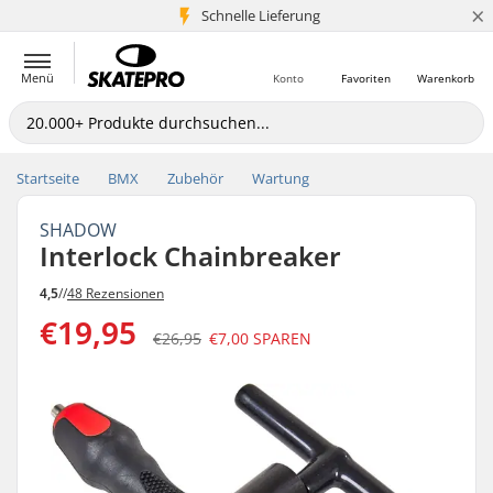
×
Schnelle Lieferung
5+ Mio. Kunden
Menü
Konto
Favoriten
Warenkorb
Startseite
BMX
Zubehör
Wartung
SHADOW
Interlock Chainbreaker
4,5
//
48 Rezensionen
€19,95
€26,95
€7,00
SPAREN