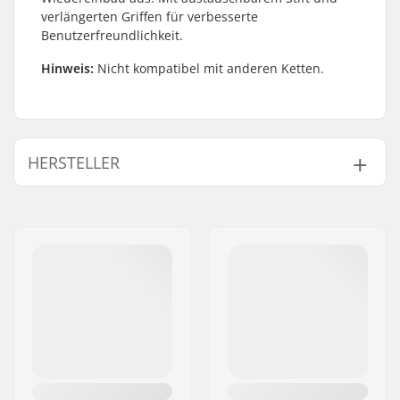
verlängerten Griffen für verbesserte
Benutzerfreundlichkeit.
Hinweis:
Nicht kompatibel mit anderen Ketten.
HERSTELLER
Name:
Source Europe GmbH
Adresse:
Am Kuckhofer Feld 13A
Postleitzahl:
41470
Ort:
Neuss
Land:
Deutschland