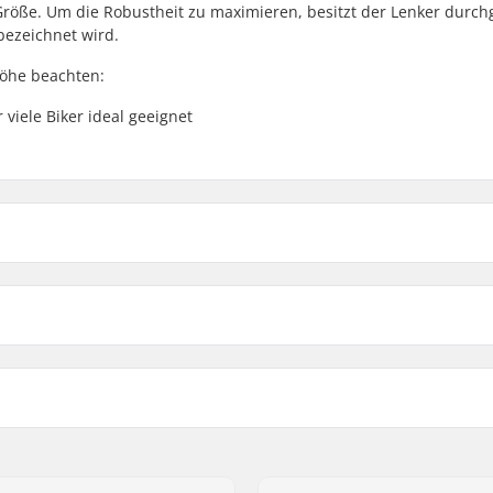
Größe. Um die Robustheit zu maximieren, besitzt der Lenker durc
 bezeichnet wird.
Höhe beachten:
 viele Biker ideal geeignet
9"
he
9.5"
gauge, Seamless
Gewicht:
9cm)
Upsweep:
Backsweep:
Kompatibel mit Lenker/Gri
Stahl 4130