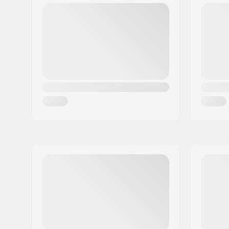
Postleitzahl:
50829
Ort:
Köln
Land:
Deutschland