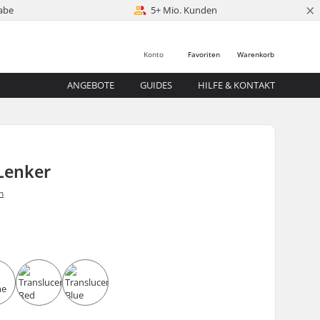
×
abe
5+ Mio. Kunden
Konto
Favoriten
Warenkorb
ANGEBOTE
GUIDES
HILFE & KONTAKT
Lenker
n