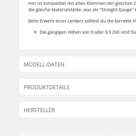
mm ist kompatibel mit allen Klemmen der gleichen 
die gleiche Materialstärke, was als "Straight Gauge"
Beim Erwerb eines Lenkers solltest du die korrekte 
Die gängigen Höhen von 9 oder 9,5 Zoll sind für
MODELL-DATEN
Modell
Lenker-Hö
PRODUKTDETAILS
Rohre:
Straight 
HERSTELLER
Lenker-Breite:
29.5" (74.
Vorbau (Stem) Durchmesser:
22.2mm
Name:
We Make Things GmbH
Lenker-Design:
Two-piece
Adresse:
RICHARD-BYRD-STR. 12
Lenker-Material:
Chromoly-