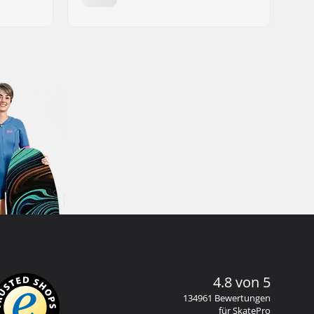
4.8 von 5
134961 Bewertungen
für SkatePro