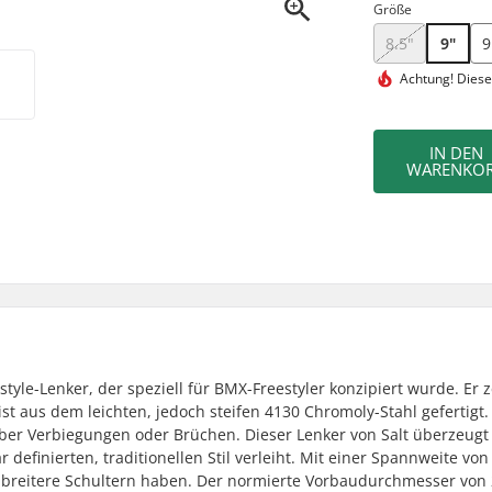
Größe
8.5"
9"
9
Achtung! Diese
IN DEN
WARENKO
estyle-Lenker, der speziell für BMX-Freestyler konzipiert wurde. Er 
ist aus dem leichten, jedoch steifen 4130 Chromoly-Stahl gefertigt.
ber Verbiegungen oder Brüchen. Dieser Lenker von Salt überzeugt
 definierten, traditionellen Stil verleiht. Mit einer Spannweite von 
ie breitere Schultern haben. Der normierte Vorbaudurchmesser von 