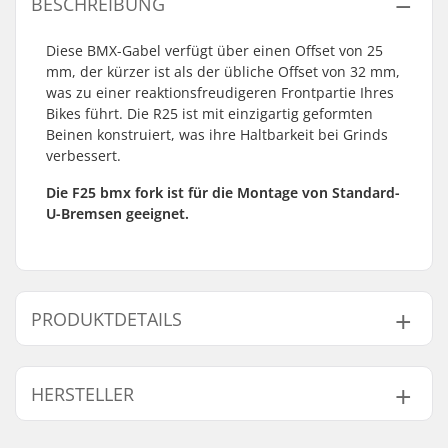
BESCHREIBUNG
Diese BMX-Gabel verfügt über einen Offset von 25
mm, der kürzer ist als der übliche Offset von 32 mm,
was zu einer reaktionsfreudigeren Frontpartie Ihres
Bikes führt. Die R25 ist mit einzigartig geformten
Beinen konstruiert, was ihre Haltbarkeit bei Grinds
verbessert.
Die F25 bmx fork ist für die Montage von Standard-
U-Bremsen geeignet.
PRODUKTDETAILS
Reifen-Offset:
25mm
HERSTELLER
Reifen-Durchmesser:
20"
Material:
Chromoly-Stahl
Name:
Sunshine Distribution ApS