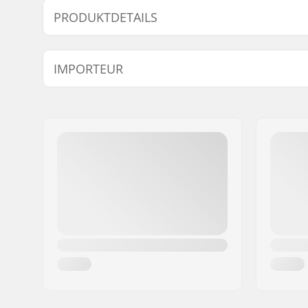
PRODUKTDETAILS
Reifen-Offset:
15mm
IMPORTEUR
Reifen-Durchmesser:
20"
Material:
Chromoly-
Name:
Centrano ApS
Headset-Typ:
Integrated
Adresse:
Omega 6
Postleitzahl:
8382
Ort:
Hinnerup
Land:
Dänemark