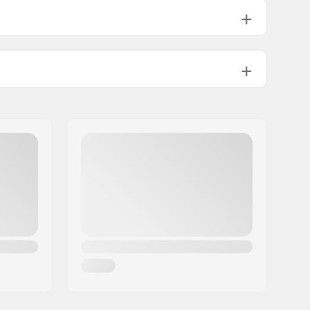
10mm
165mm
M24
925g