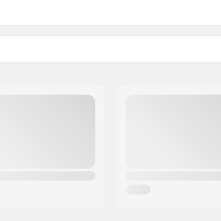
Achsen-Durchmesser:
Lenkrohrlänge:
Stahl
Forkgewinde:
 1 1/8"
Gewicht: