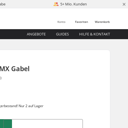
×
abe
5+ Mio. Kunden
Konto
Favoriten
Warenkorb
ANGEBOTE
GUIDES
HILFE & KONTAKT
BMX Gabel
n
gerbestand!
Nur 2 auf Lager