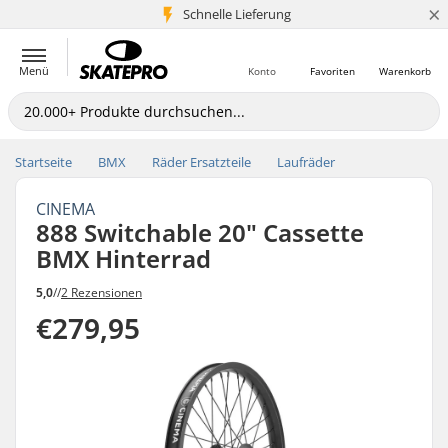
×
Schnelle Lieferung
5+ Mio. Kunden
Menü
Konto
Favoriten
Warenkorb
Startseite
BMX
Räder Ersatzteile
Laufräder
CINEMA
888 Switchable 20" Cassette
BMX Hinterrad
5,0
//
2 Rezensionen
€279,95