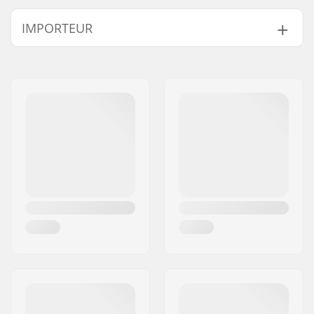
BMX Disziplin:
Freestyle BMX
IMPORTEUR
Extra Features:
Rim strip
Felgen Material:
6061-T6 alloy
Name:
Centrano ApS
BMX-Laufrad:
Rear
Adresse:
Omega 6
Reifen-Durchmesser:
20"
Postleitzahl:
8382
Nabe:
Kassette, Versiegelte
Ort:
Hinnerup
Kugellager
Land:
Dänemark
Achsen-Durchmesser:
14mm
Driver-Seite:
Links, Rechts
Speichenanzahl:
36
BMX Felgen Typ:
Doppelwandfelge
(Hohlkammerfelge)
Zahnanzahl:
9T
BMX-Achsentyp:
Male
Hubschutz:
Beide Seiten
Gewicht:
1321g