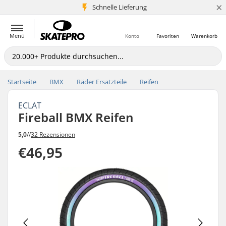
×
Schnelle Lieferung
5+ Mio. Kunden
Menü
Konto
Favoriten
Warenkorb
Startseite
BMX
Räder Ersatzteile
Reifen
ECLAT
Fireball BMX Reifen
5,0
//
32 Rezensionen
€46,95