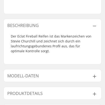
BESCHREIBUNG
Der Eclat Fireball Reifen ist das Markenzeichen von
Stevie Churchill und zeichnet sich durch ein
laufrichtungsgebundenes Profil aus, das für
optimale Kontrolle sorgt.
MODELL-DATEN
Modell
Gewicht
PRODUKTDETAILS
2.3"
737g
2.4"
826g
BMX Disziplin:
Freestyle BMX