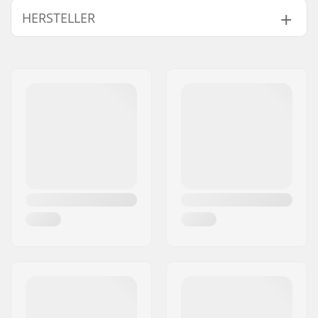
HERSTELLER
Reifenprofil:
Richtungsgebundenes
Profil
Name:
We Make Things GmbH
Reifen Material:
Gummimischung
Adresse:
RICHARD-BYRD-STR. 12
Reifen-Durchmesser:
20"
Postleitzahl:
50829
Reifenbreite:
2.3", 2.4"
Ort:
Köln
Zusammenklappbar:
Nicht faltbar
Land:
Deutschland
Reifendruck:
100psi
Anzahl pro Packung:
1
Tubeless Ready:
No